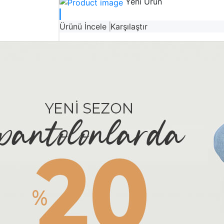
Yeni Ürün
Ürünü İncele
Karşılaştır
Ürün Kodu : #ss
TABLET
0.00 TL
( 0 Yorum )