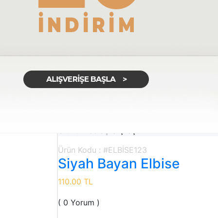
Yeni Ürün
Ürünü İncele
Karşılaştır
Ürün Kodu : #ELBİSE123
Siyah Bayan Elbise
110.00 TL
( 0 Yorum )