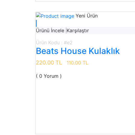
Yeni Ürün
Ürünü İncele
Karşılaştır
Ürün Kodu : #e2
Beats House Kulaklık
220.00 TL
110.00 TL
( 0 Yorum )